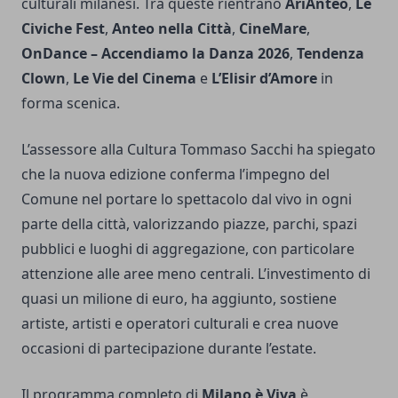
culturali milanesi. Tra queste rientrano
AriAnteo
,
Le
Civiche Fest
,
Anteo nella Città
,
CineMare
,
OnDance – Accendiamo la Danza 2026
,
Tendenza
Clown
,
Le Vie del Cinema
e
L’Elisir d’Amore
in
forma scenica.
L’assessore alla Cultura Tommaso Sacchi ha spiegato
che la nuova edizione conferma l’impegno del
Comune nel portare lo spettacolo dal vivo in ogni
parte della città, valorizzando piazze, parchi, spazi
pubblici e luoghi di aggregazione, con particolare
attenzione alle aree meno centrali. L’investimento di
quasi un milione di euro, ha aggiunto, sostiene
artiste, artisti e operatori culturali e crea nuove
occasioni di partecipazione durante l’estate.
Il programma completo di
Milano è Viva
è