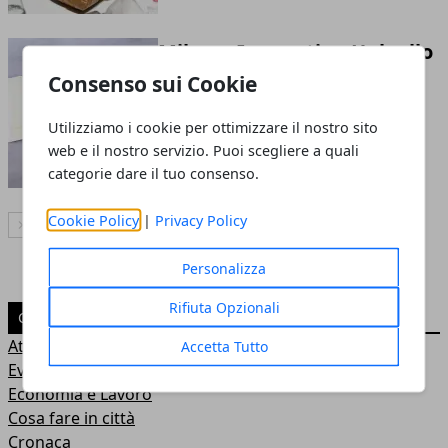
Milano, Innovation Hub allo
SmartCityLab: 5G e IA per
Consenso sui Cookie
startup
Utilizziamo i cookie per ottimizzare il nostro sito
23 lug 2026
web e il nostro servizio. Puoi scegliere a quali
categorie dare il tuo consenso.
Cookie Policy
|
Privacy Policy
Articolo Successivo
Personalizza
Rifiuta Opzionali
CATEGORIE
Attualità
Accetta Tutto
Eventi
Economia e Lavoro
Cosa fare in città
Cronaca