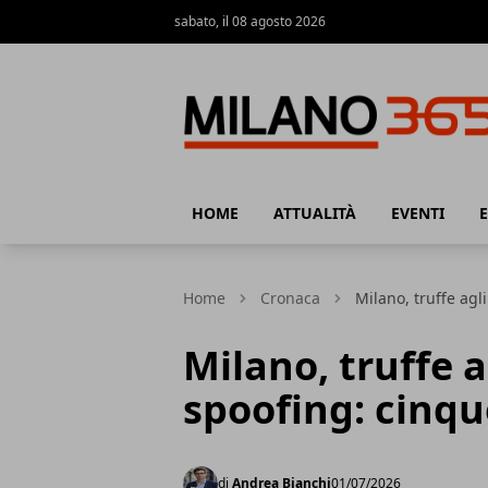
sabato, il 08 agosto 2026
Milano 365
HOME
ATTUALITÀ
EVENTI
Home
Cronaca
Milano, truffe agl
Milano, truffe a
spoofing: cinqu
di
Andrea Bianchi
01/07/2026