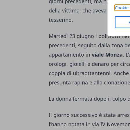
giorni precedenti, ma non era ar
Cookie 
della vittima, che aveva chiesto p
tesserino.
Martedì 23 giugno i poliziotti h
precedenti, seguito dalla zona de
appartamento in
viale Monza
. 
orologi, gioielli e denaro per cir
coppia di ultraottantenni. Anche 
presunta rapina e alla clonazione 
La donna fermata dopo il colpo 
Il giorno successivo è stata arre
l’hanno notata in via IV Novembr