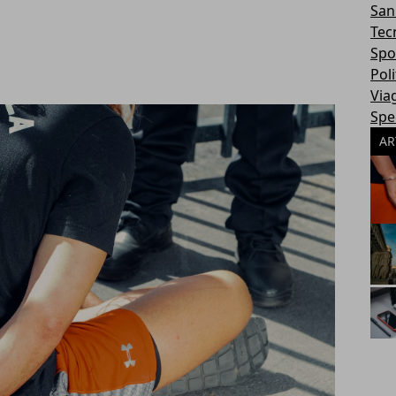
San
Tec
Spo
Poli
Via
Spec
AR