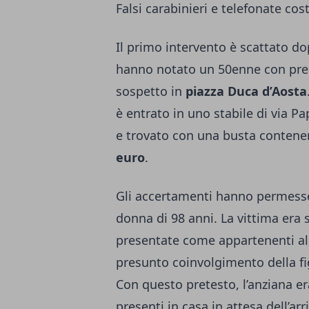
Falsi carabinieri e telefonate cos
Il primo intervento è scattato dop
hanno notato un 50enne con pre
sospetto in
piazza Duca d’Aosta
è entrato in uno stabile di via Pa
e trovato con una busta contenen
euro
.
Gli accertamenti hanno permesso d
donna di 98 anni. La vittima era 
presentate come appartenenti all
presunto coinvolgimento della fig
Con questo pretesto, l’anziana era
presenti in casa in attesa dell’arr