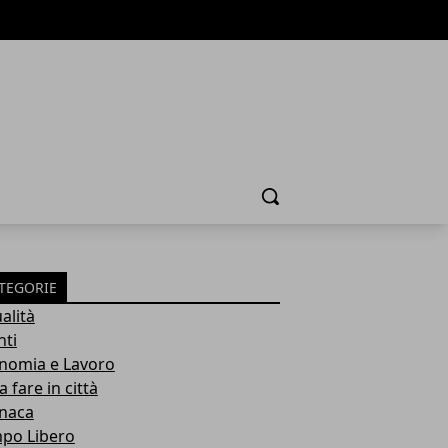
Cerca
TEGORIE
alità
nti
nomia e Lavoro
 fare in città
naca
po Libero