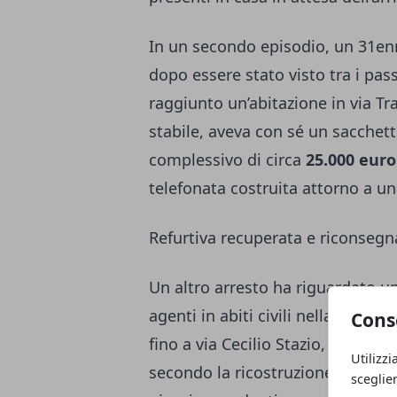
In un secondo episodio, un 31enn
dopo essere stato visto tra i pass
raggiunto un’abitazione in via T
stabile, aveva con sé un sacchett
complessivo di circa
25.000 euro
telefonata costruita attorno a un
Refurtiva recuperata e riconsegna
Un altro arresto ha riguardato u
agenti in abiti civili nella stazi
Cons
fino a via Cecilio Stazio, dove er
Utilizzi
secondo la ricostruzione della Pol
sceglie