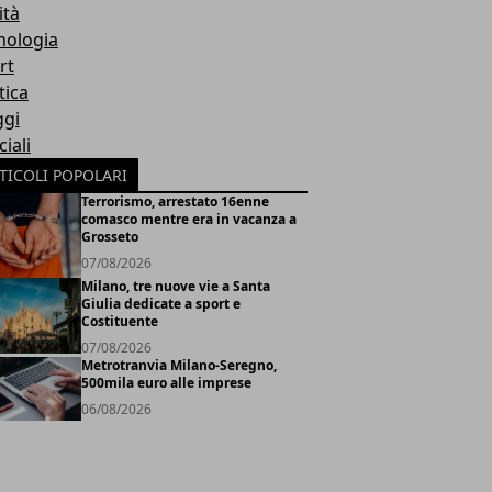
ità
nologia
rt
tica
ggi
iali
TICOLI POPOLARI
Terrorismo, arrestato 16enne
comasco mentre era in vacanza a
Grosseto
07/08/2026
Milano, tre nuove vie a Santa
Giulia dedicate a sport e
Costituente
07/08/2026
Metrotranvia Milano-Seregno,
500mila euro alle imprese
06/08/2026