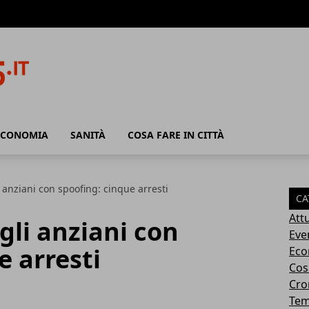
ECONOMIA
SANITÀ
COSA FARE IN CITTÀ
i anziani con spoofing: cinque arresti
CA
Attu
gli anziani con
Eve
e arresti
Eco
Cosa
Cro
Tem