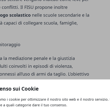
conflitti. Il FISU propone inoltre
logo scolastico
nelle scuole secondarie e la
 capaci di collegare scuola, famiglie,
onitoraggio
 la mediazione penale e la giustizia
ulti coinvolti in episodi di violenza,
nnessi all’uso di armi da taglio. L’obiettivo
aria percorsi di responsabilizzazione,
enso sui Cookie
erimento sociale, in collaborazione con i
zia minorile.
amo i cookie per ottimizzare il nostro sito web e il nostro servizio.
re a quali categorie dare il tuo consenso.