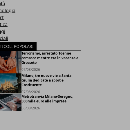
ità
nologia
rt
tica
ggi
iali
TICOLI POPOLARI
Terrorismo, arrestato 16enne
comasco mentre era in vacanza a
Grosseto
07/08/2026
Milano, tre nuove vie a Santa
Giulia dedicate a sport e
Costituente
07/08/2026
Metrotranvia Milano-Seregno,
500mila euro alle imprese
06/08/2026