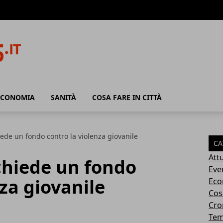
ECONOMIA
SANITÀ
COSA FARE IN CITTÀ
iede un fondo contro la violenza giovanile
CA
Attu
 chiede un fondo
Eve
nza giovanile
Eco
Cosa
Cro
Tem