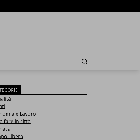
Cerca
TEGORIE
alità
nti
nomia e Lavoro
 fare in città
naca
po Libero