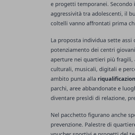
e progetti temporanei. Secondo il
aggressività tra adolescenti, il bu
coltelli vanno affrontati prima 
La proposta individua sette assi o
potenziamento dei centri giovani
aperture nei quartieri più fragili
culturali, musicali, digitali e pe
ambito punta alla
riqualificazio
parchi, aree abbandonate e luogh
diventare presìdi di relazione, pr
Nel pacchetto figurano anche spo
prevenzione. Palestre di quartiere
voucher sportivi e progetti del t