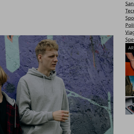
San
Tec
Spo
Poli
Via
Spec
AR