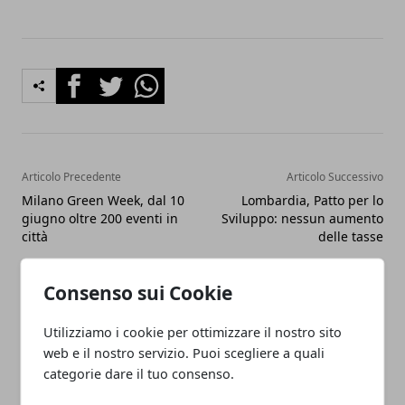
Facebook
Twitter
Whatsapp
Articolo Precedente
Articolo Successivo
Milano Green Week, dal 10
Lombardia, Patto per lo
giugno oltre 200 eventi in
Sviluppo: nessun aumento
città
delle tasse
Consenso sui Cookie
Utilizziamo i cookie per ottimizzare il nostro sito
web e il nostro servizio. Puoi scegliere a quali
categorie dare il tuo consenso.
Fabiana Fissore