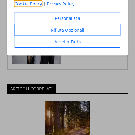
Cookie Policy
|
Privacy Policy
Fabiana Fissore è web editor e
creator di contenuti dedicati a
lifestyle urbano ed eventi locali.
Personalizza
Racconta la città con uno stile fresco
e coinvolgente, a stretto contatto con
il territorio.
Rifiuta Opzionali
Accetta Tutto
ARTICOLI CORRELATI