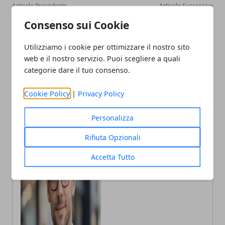
Articolo Precedente
Articolo Successivo
Giro d’Italia a Milano,
Cesare De Stefano
Consenso sui Cookie
arrivo in corso Venezia il 24
premiato a Madrid per
maggio
Leadership & Innovation al
Utilizziamo i cookie per ottimizzare il nostro sito
Best CEO Awards di
web e il nostro servizio. Puoi scegliere a quali
Madrid
categorie dare il tuo consenso.
Cookie Policy
|
Privacy Policy
Personalizza
Rifiuta Opzionali
Accetta Tutto