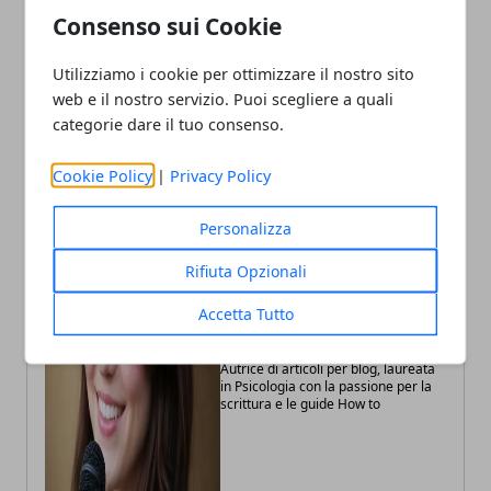
giornate di confronto a
Milano: arrestato un
Consenso sui Cookie
Palazzo Reale di Milano
45enne pluripregiudicato
Utilizziamo i cookie per ottimizzare il nostro sito
web e il nostro servizio. Puoi scegliere a quali
categorie dare il tuo consenso.
Cookie Policy
|
Privacy Policy
Personalizza
Rifiuta Opzionali
Accetta Tutto
Annalisa Biasi
Autrice di articoli per blog, laureata
in Psicologia con la passione per la
scrittura e le guide How to