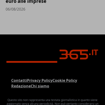
euro alle imprese
06/08/2026
Contatti
Privacy Policy
Cookie Policy
Redazione
Chi siamo
Questo sito non rappresenta una testata giornalistica in quanto viene
aggiornato senza alcuna periodicità. Non può pertanto considerarsi un