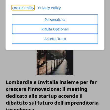
Cremona esce dalle zone di
Cookie Policy
|
Privacy Policy
contenimento per la Peste Suina
Personalizza
Africana
27/11/2025
Rifiuta Opzionali
Accetta Tutto
Lombardia e Invitalia insieme per far
crescere l’innovazione: il meeting
dedicato alle startup accende il
dibattito sul futuro dell’imprenditoria
tecnologica