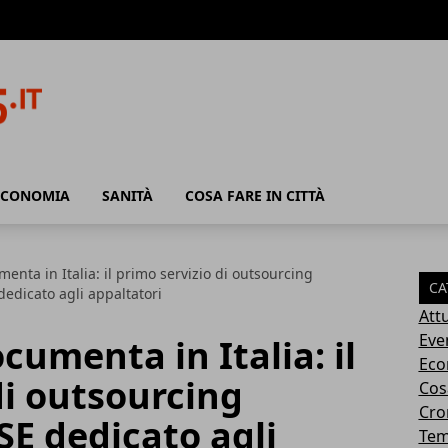
ECONOMIA
SANITÀ
COSA FARE IN CITTÀ
enta in Italia: il primo servizio di outsourcing
CA
edicato agli appaltatori
Attu
Eve
cumenta in Italia: il
Eco
di outsourcing
Cosa
Cro
E dedicato agli
Tem