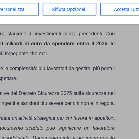
Personalizza
Rifiuta Opzionali
Accetta Tut
una stagione di investimenti senza precedenti. Con
0 miliardi di euro da spendere entro il 2026
, le
più impegnate che mai.
 la complessità: più lavoratori da gestire, più portali
pettare.
tive del Decreto Sicurezza 2025 sulla sicurezza nei
tringenti e sanzioni più severe per chi non è in regola.
ta un'attività strategica per chi lavora in appalto
»,
ocumento scaduto può significare un lavoratore
e insoddisfatto. Documenta aiuta a prevenire questo