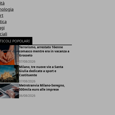
ità
nologia
rt
tica
ggi
iali
TICOLI POPOLARI
Terrorismo, arrestato 16enne
comasco mentre era in vacanza a
Grosseto
07/08/2026
Milano, tre nuove vie a Santa
Giulia dedicate a sport e
Costituente
07/08/2026
Metrotranvia Milano-Seregno,
500mila euro alle imprese
06/08/2026