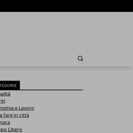
Cerca
TEGORIE
alità
nti
nomia e Lavoro
 fare in città
naca
po Libero