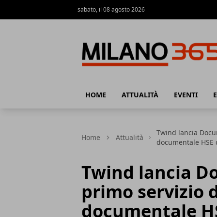
sabato, il 08 agosto 2026
Milano 365
HOME
ATTUALITÀ
EVENTI
Twind lancia Docum
Home
Attualità
documentale HSE d
Twind lancia Do
primo servizio 
documentale HS