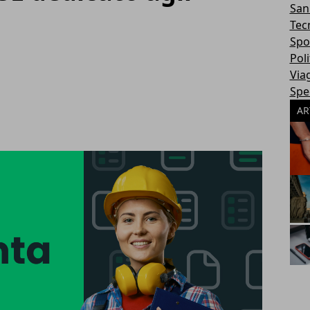
San
Tec
Spo
Poli
Via
Spec
AR