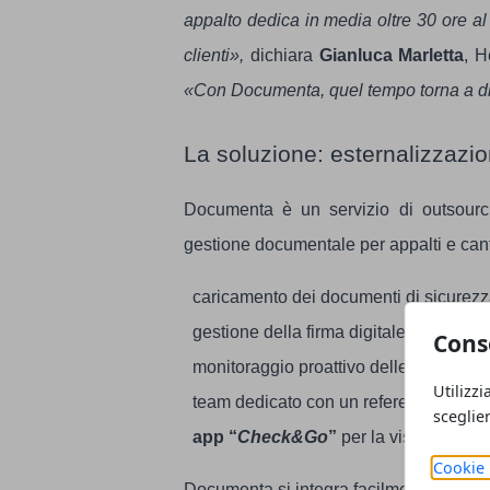
appalto dedica in media oltre 30 ore al
clienti»,
dichiara
Gianluca Marletta
, H
«Con Documenta, quel tempo torna a di
La soluzione: esternalizzazi
Documenta è un servizio di outsourci
gestione documentale per appalti e cant
caricamento dei documenti di sicurezz
gestione della firma digitale coordinata
Cons
monitoraggio proattivo delle scadenze 
Utilizzi
team dedicato con un referente che con
sceglie
app “
Check&Go
”
per la visibilità co
Cookie 
Documenta si integra facilmente nei proc