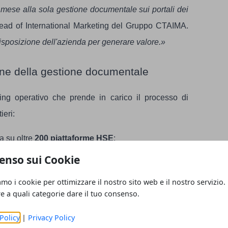
 mese alla sola gestione documentale sui portali dei
ead of International Marketing del Gruppo CTAIMA.
sposizione dell'azienda per generare valore.»
one della gestione documentale
ng operativo che prende in carico il processo di
ieri:
a su oltre
200 piattaforme HSE
;
 direttamente con i lavoratori;
enso sui Cookie
con alert automatici;
amo i cookie per ottimizzare il nostro sito web e il nostro servizio.
osce l'azienda e le sue specificità;
re a quali categorie dare il tuo consenso.
mpleta sullo stato documentale.
Policy
|
Privacy Policy
essi aziendali esistenti, con tempi di avvio rapidi.