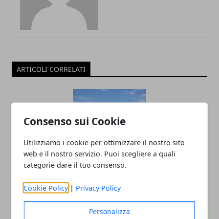
ARTICOLI CORRELATI
Consenso sui Cookie
Utilizziamo i cookie per ottimizzare il nostro sito
web e il nostro servizio. Puoi scegliere a quali
categorie dare il tuo consenso.
Violenza di genere, la Lombardia
Cookie Policy
|
Privacy Policy
presenta il nuovo Piano antiviolenza e
coinvolge i giovani nel percorso
Personalizza
culturale verso il rispetto