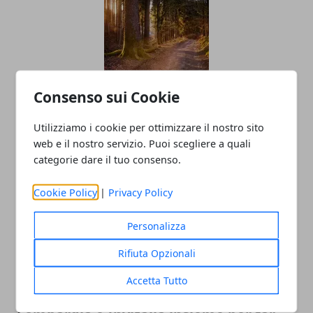
Consenso sui Cookie
Cremona esce dalle zone di
contenimento per la Peste Suina
Utilizziamo i cookie per ottimizzare il nostro sito
Africana
web e il nostro servizio. Puoi scegliere a quali
categorie dare il tuo consenso.
27/11/2025
Cookie Policy
|
Privacy Policy
Personalizza
Rifiuta Opzionali
Accetta Tutto