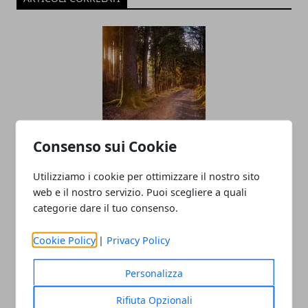
Consenso sui Cookie
Cremona esce dalle zone di
contenimento per la Peste Suina
Utilizziamo i cookie per ottimizzare il nostro sito
Africana
web e il nostro servizio. Puoi scegliere a quali
categorie dare il tuo consenso.
27/11/2025
Cookie Policy
|
Privacy Policy
Personalizza
Rifiuta Opzionali