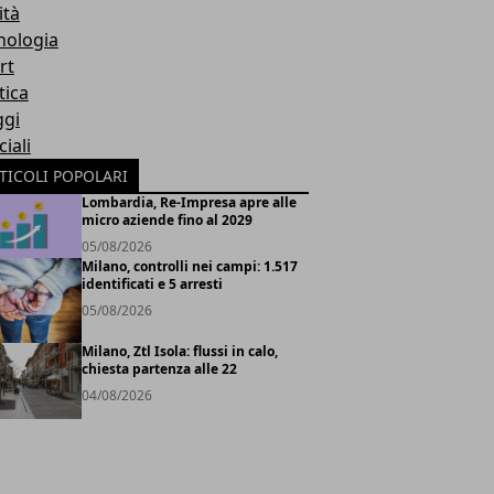
ità
nologia
rt
tica
ggi
iali
TICOLI POPOLARI
Lombardia, Re-Impresa apre alle
micro aziende fino al 2029
05/08/2026
Milano, controlli nei campi: 1.517
identificati e 5 arresti
05/08/2026
Milano, Ztl Isola: flussi in calo,
chiesta partenza alle 22
04/08/2026