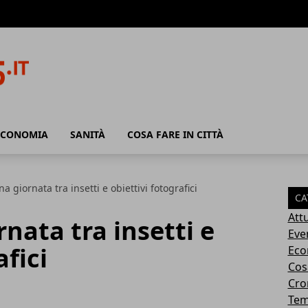
ECONOMIA
SANITÀ
COSA FARE IN CITTÀ
 giornata tra insetti e obiettivi fotografici
CA
Attu
nata tra insetti e
Eve
afici
Eco
Cosa
Cro
Tem