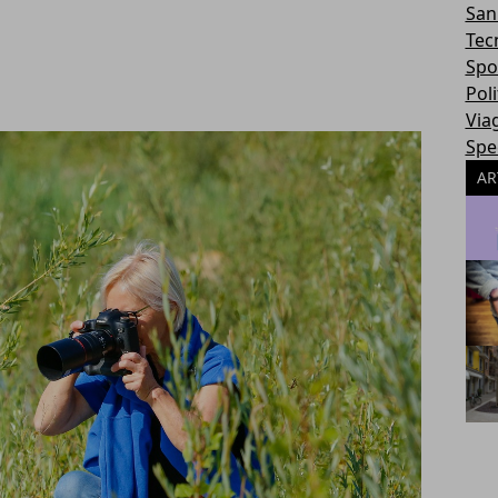
San
Tec
Spo
Poli
Via
Spec
AR