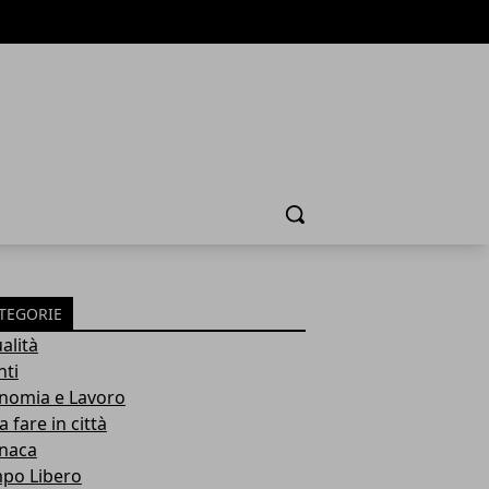
Cerca
TEGORIE
alità
nti
nomia e Lavoro
 fare in città
naca
po Libero