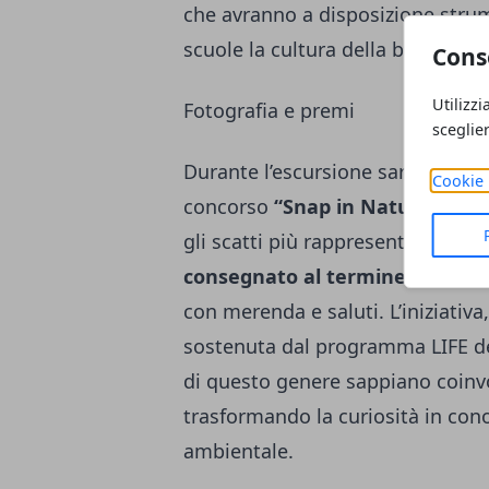
che avranno a disposizione strume
scuole la cultura della biodiversit
Cons
Utilizzi
Fotografia e premi
sceglie
Durante l’escursione sarà possib
Cookie 
concorso
“Snap in Nature a Vill
gli scatti più rappresentativi.
Il 
consegnato al termine della gi
con merenda e saluti. L’iniziat
sostenuta dal programma LIFE de
di questo genere sappiano coinv
trasformando la curiosità in cono
ambientale.