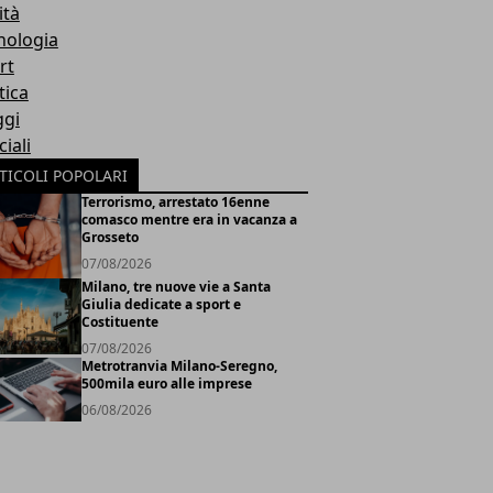
ità
nologia
rt
tica
ggi
iali
TICOLI POPOLARI
Terrorismo, arrestato 16enne
comasco mentre era in vacanza a
Grosseto
07/08/2026
Milano, tre nuove vie a Santa
Giulia dedicate a sport e
Costituente
07/08/2026
Metrotranvia Milano-Seregno,
500mila euro alle imprese
06/08/2026