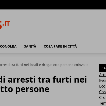
ECONOMIA
SANITÀ
COSA FARE IN CITTÀ
arresti tra furti nei locali e droga: otto persone coinvolte
CA
Attu
i arresti tra furti nei
Eve
otto persone
Eco
Cosa
Cro
Tem