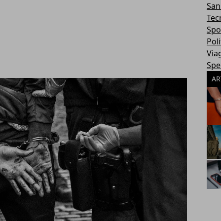
San
Tec
Spo
Poli
Via
Spec
AR