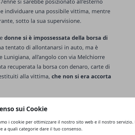
 47enne si sarebbe posizionato all’esterno
e e individuare una possibile vittima, mentre
ante, sotto la sua supervisione.
le
donne si è impossessata della borsa di
ha tentato di allontanarsi in auto, ma è
le Lunigiana, all’angolo con via Melchiorre
tata recuperata la borsa con denaro, carte di
stituiti alla vittima,
che non si era accorta
dagate in stato di libertà per il furto
enso sui Cookie
ro commerciale.
amo i cookie per ottimizzare il nostro sito web e il nostro servizio.
esti sul tram
re a quali categorie dare il tuo consenso.