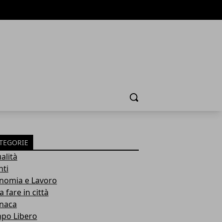
Cerca
TEGORIE
alità
nti
nomia e Lavoro
 fare in città
naca
po Libero