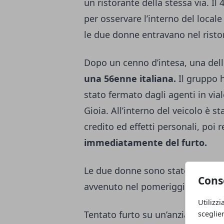
un ristorante della stessa via. Il
per osservare l’interno del local
le due donne entravano nel ristor
Dopo un cenno d’intesa, una del
una 56enne italiana.
Il gruppo 
stato fermato dagli agenti in via
Gioia. All’interno del veicolo è s
credito ed effetti personali, poi re
immediatamente del furto.
Le due donne sono state inoltre in
Cons
avvenuto nel pomeriggio al cent
Utilizzi
Tentato furto su un’anziana e arr
sceglie