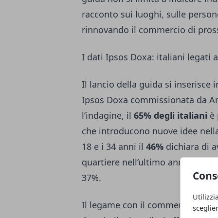
racconto sui luoghi, sulle person
rinnovando il commercio di pros
I dati Ipsos Doxa: italiani legati a
Il lancio della guida si inserisce
Ipsos Doxa commissionata da Am
l’indagine, il
65% degli italiani
è 
che introducono nuove idee nella
18 e i 34 anni il
46%
dichiara di a
quartiere nell’ultimo anno. Sul to
Cons
37%.
Utilizzi
Il legame con il commercio locale
sceglie