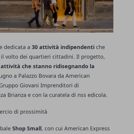
le dedicata a
30 attività indipendenti
che
volto dei quartieri cittadini. Il progetto,
0 attività che stanno ridisegnando la
 giugno a Palazzo Bovara da American
l Gruppo Giovani Imprenditori di
 Brianza e con la curatela di nss edicola.
rcio di prossimità
lobale
Shop Small
, con cui American Express