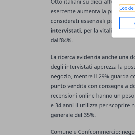
Otto italiani su dieci affermano 
Cookie 
esercente aumenta la propria fede
considerati essenziali per preserva
intervistati
, per la vitalità dei c
dall’84%.
La ricerca evidenzia anche una do
degli intervistati apprezza la poss
negozio, mentre il 29% guarda co
punto vendita con consegna a domi
recensioni online hanno un peso s
e 34 anni li utilizza per scoprire
generale del 35%.
Comune e Confcommercio: negoz