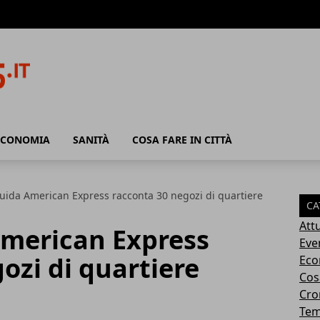
ECONOMIA
SANITÀ
COSA FARE IN CITTÀ
uida American Express racconta 30 negozi di quartiere
CA
Attu
American Express
Eve
ozi di quartiere
Eco
Cosa
Cro
Tem