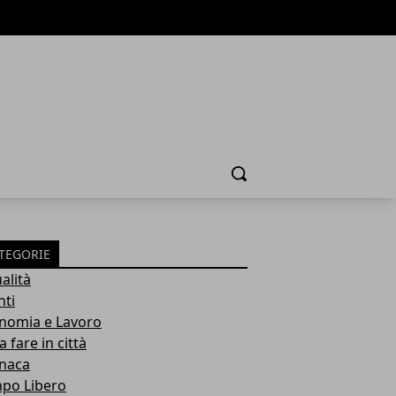
Cerca
TEGORIE
alità
nti
nomia e Lavoro
 fare in città
naca
po Libero