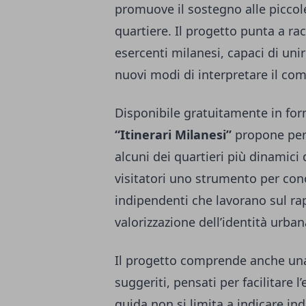
promuove il sostegno alle piccole
quartiere. Il progetto punta a r
esercenti milanesi, capaci di unir
nuovi modi di interpretare il co
Disponibile gratuitamente in forma
“Itinerari Milanesi”
propone perco
alcuni dei quartieri più dinamici de
visitatori uno strumento per con
indipendenti che lavorano sul ra
valorizzazione dell’identità urban
Il progetto comprende anche una 
suggeriti, pensati per facilitare l
guida non si limita a indicare in