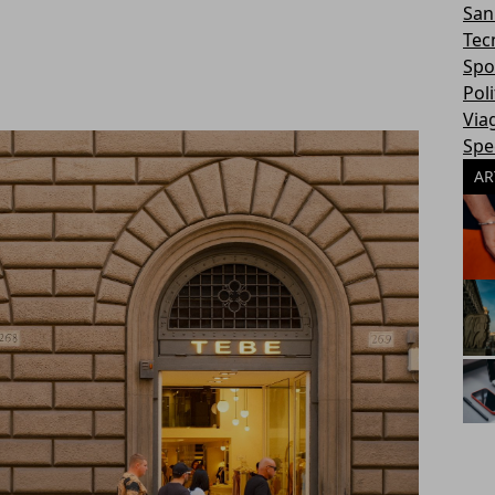
San
Tec
Spo
Poli
Via
Spec
AR