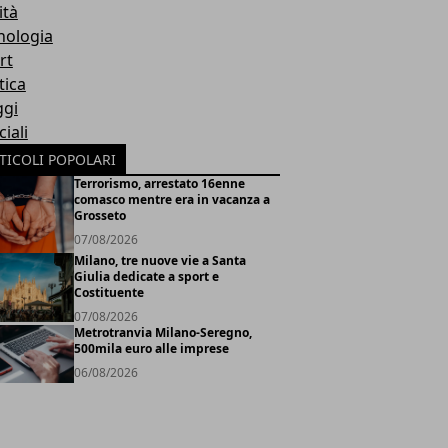
ità
nologia
rt
tica
ggi
iali
TICOLI POPOLARI
Terrorismo, arrestato 16enne
comasco mentre era in vacanza a
Grosseto
07/08/2026
Milano, tre nuove vie a Santa
Giulia dedicate a sport e
Costituente
07/08/2026
Metrotranvia Milano-Seregno,
500mila euro alle imprese
06/08/2026