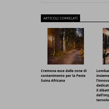
ARTICOLI CORRELATI
Cremona esce dalle zone di
Lombard
contenimento per la Peste
insieme
Suina Africana
l’innov
dedicat
il dibat
dell’im
tecnolo