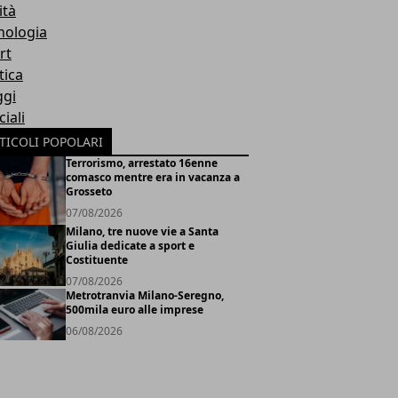
ità
nologia
rt
tica
ggi
iali
TICOLI POPOLARI
Terrorismo, arrestato 16enne
comasco mentre era in vacanza a
Grosseto
07/08/2026
Milano, tre nuove vie a Santa
Giulia dedicate a sport e
Costituente
07/08/2026
Metrotranvia Milano-Seregno,
500mila euro alle imprese
06/08/2026