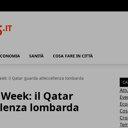
ECONOMIA
SANITÀ
COSA FARE IN CITTÀ
ek: il Qatar guarda all’eccellenza lombarda
CA
Attu
Week: il Qatar
Eve
llenza lombarda
Eco
Cosa
Cro
Tem