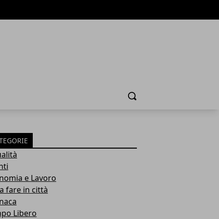
Cerca
TEGORIE
alità
nti
nomia e Lavoro
 fare in città
naca
po Libero