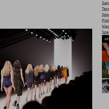
San
Tec
Spo
Poli
Via
Spec
AR