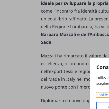
ideale per sviluppare la propria
come l’incontro fra identità cult
un equilibrio raffinato. La presen
della Regione Lombardia, ha vist
Barbara Mazzali e dell’Ambasciat
Sada
.
Mazzali ha rimarcato il valore d
eccellenza, ricordando il peso s
Cons
nell’export tessile regionale. Un
Utilizzi
del Made in Italy nel mondo e ch
sceglie
nuovo ponte con i mercati del Go
Cookie 
Diplomazia e nuove opportunità