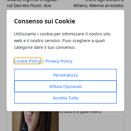
col Decreto Flussi: due
Milano, 49enne arrestato:
arresti
colpi da 15mila euro
Consenso sui Cookie
Utilizziamo i cookie per ottimizzare il nostro sito
web e il nostro servizio. Puoi scegliere a quali
categorie dare il tuo consenso.
Cookie Policy
|
Privacy Policy
Personalizza
Rifiuta Opzionali
Annalisa Biasi
Accetta Tutto
Autrice di articoli per blog, laureata
in Psicologia con la passione per la
scrittura e le guide How to