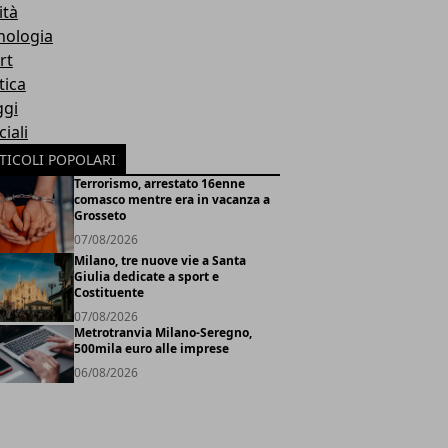
ità
nologia
rt
tica
ggi
iali
TICOLI POPOLARI
Terrorismo, arrestato 16enne
comasco mentre era in vacanza a
Grosseto
07/08/2026
Milano, tre nuove vie a Santa
Giulia dedicate a sport e
Costituente
07/08/2026
Metrotranvia Milano-Seregno,
500mila euro alle imprese
06/08/2026