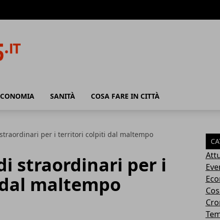
ECONOMIA
SANITÀ
COSA FARE IN CITTÀ
traordinari per i territori colpiti dal maltempo
CA
Attu
i straordinari per i
Eve
ti dal maltempo
Eco
Cosa
Cro
Tem