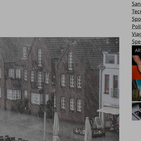
San
Tec
Spo
Poli
Via
Spec
AR