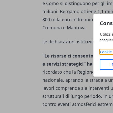
e Como si distinguono per gli imp
milioni. Bergamo ottiene 1,1 mili
800 mila euro; cifre minori ma s
Cons
Cremona e Mantova.
Utilizzi
sceglie
Le dichiarazioni istituzionali
Cookie 
“Le risorse ci consentono di int
e servizi strategici” ha spiega
ricordato che la Regione aveva c
nazionale, aprendo la strada a un
lavori comprende sia interventi 
strutturali di lungo periodo, in u
contro eventi atmosferici estrem