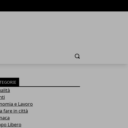
Cerca
TEGORIE
alità
nti
nomia e Lavoro
 fare in città
naca
po Libero