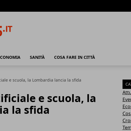
ECONOMIA
SANITÀ
COSA FARE IN CITTÀ
iciale e scuola, la Lombardia lancia la sfida
CA
Attu
ficiale e scuola, la
Eve
a la sfida
Eco
Cosa
Cro
Tem