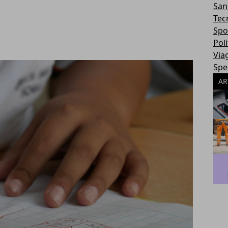
San
Tec
Spo
Poli
Via
Spec
AR