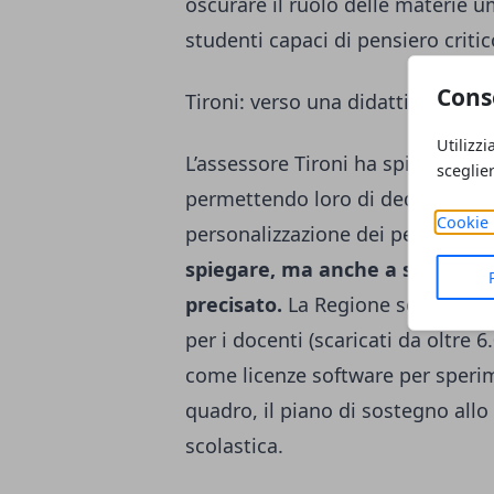
oscurare il ruolo delle materie u
studenti capaci di pensiero criti
Cons
Tironi: verso una didattica esper
Utilizzi
L’assessore Tironi ha spiegato co
sceglie
permettendo loro di dedicare più
Cookie 
personalizzazione dei percorsi.
“
spiegare, ma anche a stimolare 
precisato.
La Regione sostiene q
per i docenti (scaricati da oltre 
come licenze software per sperim
quadro, il piano di sostegno allo
scolastica.