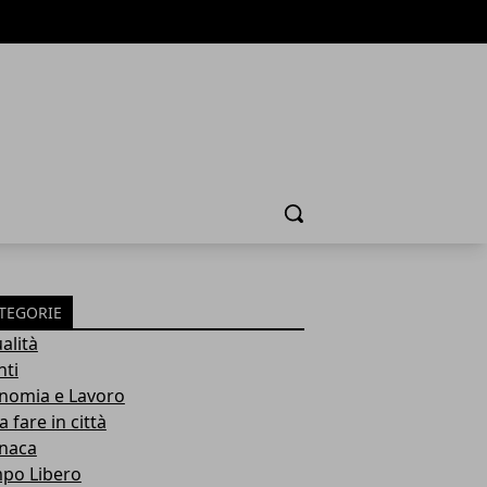
Cerca
TEGORIE
alità
nti
nomia e Lavoro
 fare in città
naca
po Libero