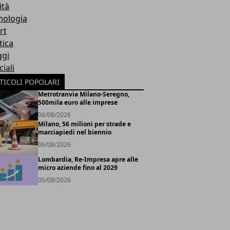
ità
nologia
rt
tica
ggi
iali
TICOLI POPOLARI
Metrotranvia Milano-Seregno,
500mila euro alle imprese
06/08/2026
Milano, 56 milioni per strade e
marciapiedi nel biennio
06/08/2026
Lombardia, Re-Impresa apre alle
micro aziende fino al 2029
05/08/2026