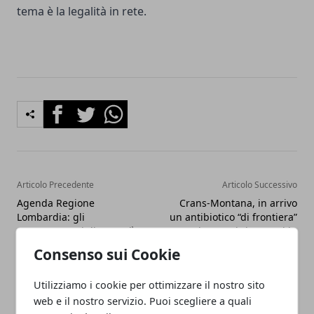
tema è la legalità in rete.
Facebook
Twitter
Whatsapp
Articolo Precedente
Articolo Successivo
Agenda Regione
Crans-Montana, in arrivo
Lombardia: gli
un antibiotico “di frontiera”
appuntamenti di venerdì
per i ragazzi ricoverati in
16 gennaio tra arte,
Lombardia
Consenso sui Cookie
agricoltura e sport
Utilizziamo i cookie per ottimizzare il nostro sito
web e il nostro servizio. Puoi scegliere a quali