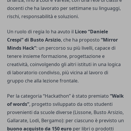
Brianza, fino a Lodi e Varese, con una rete di classi e
docenti che ha lavorato per settimane su linguaggi,
rischi, responsabilità e soluzioni.
Un ruolo di regia lo ha avuto il
Liceo “Daniele
Crespi” di Busto Arsizio
, che ha proposto
“Mirror
Minds Hack”
: un percorso su più livelli, capace di
tenere insieme formazione, progettazione e
creatività, coinvolgendo gli altri istituti in una logica
di laboratorio condiviso, più vicina al lavoro di
gruppo che alla lezione frontale.
Per la categoria “Hackathon” è stato premiato
“Walk
of words”
, progetto sviluppato da otto studenti
provenienti da scuole diverse (Lissone, Busto Arsizio,
Gallarate, Lodi, Bergamo): per ciascuno è previsto un
buono acquisto da 150 euro
per libri o prodotti