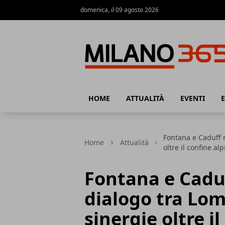
domenica, il 09 agosto 2026
Milano 365
HOME
ATTUALITÀ
EVENTI
Fontana e Caduff r
Home
Attualità
oltre il confine al
Fontana e Caduf
dialogo tra Lom
sinergie oltre i