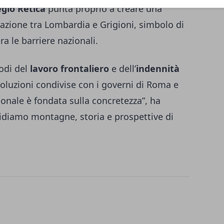
gio Retica
punta proprio a creare una
azione tra Lombardia e Grigioni, simbolo di
a le barriere nazionali.
nodi del
lavoro frontaliero
e dell’
indennità
 soluzioni condivise con i governi di Roma e
ionale è fondata sulla concretezza”, ha
idiamo montagne, storia e prospettive di