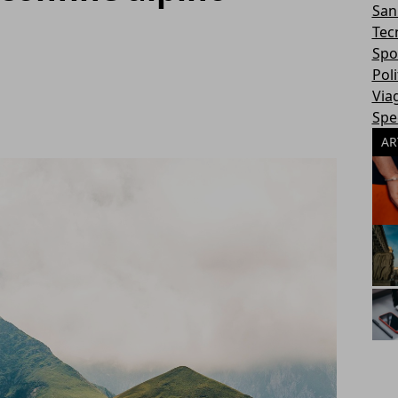
San
Tec
Spo
Poli
Via
Spec
AR