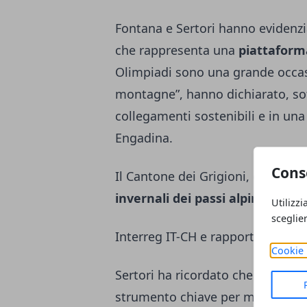
Fontana e Sertori hanno evidenzia
che rappresenta una
piattaforma
Olimpiadi sono una grande occas
montagne”, hanno dichiarato, sot
collegamenti sostenibili e in una 
Engadina.
Cons
Il Cantone dei Grigioni, da part
invernali dei passi alpini
, tema 
Utilizzi
sceglie
Interreg IT-CH e rapporti transfro
Cookie 
Sertori ha ricordato che la
progr
strumento chiave per mettere in