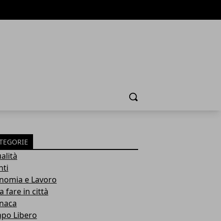
Cerca
TEGORIE
alità
nti
nomia e Lavoro
 fare in città
naca
po Libero