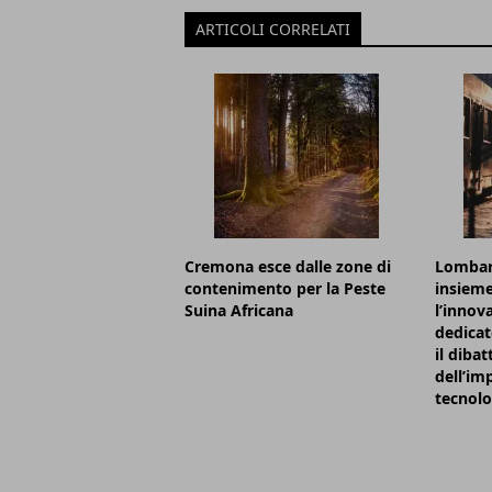
ARTICOLI CORRELATI
Cremona esce dalle zone di
Lombard
contenimento per la Peste
insieme
Suina Africana
l’innov
dedicat
il dibat
dell’im
tecnolo