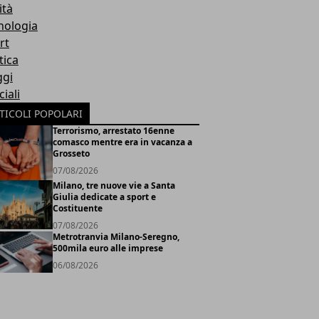
ità
nologia
rt
tica
ggi
iali
TICOLI POPOLARI
Terrorismo, arrestato 16enne
comasco mentre era in vacanza a
Grosseto
07/08/2026
Milano, tre nuove vie a Santa
Giulia dedicate a sport e
Costituente
07/08/2026
Metrotranvia Milano-Seregno,
500mila euro alle imprese
06/08/2026