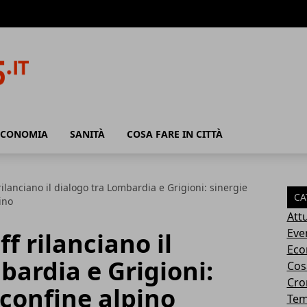
ECONOMIA
SANITÀ
COSA FARE IN CITTÀ
ilanciano il dialogo tra Lombardia e Grigioni: sinergie
CA
pino
Attu
Eve
f rilanciano il
Eco
bardia e Grigioni:
Cosa
Cro
l confine alpino
Tem