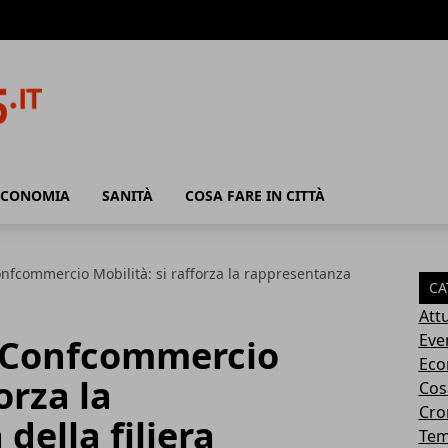
ECONOMIA
SANITÀ
COSA FARE IN CITTÀ
onfcommercio Mobilità: si rafforza la rappresentanza
CA
Attu
Eve
n Confcommercio
Eco
orza la
Cosa
Cro
della filiera
Tem