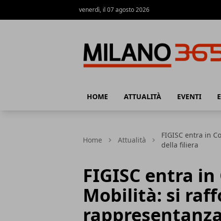
venerdì, il 07 agosto 2026
Milano 365
HOME
ATTUALITÀ
EVENTI
FIGISC entra in C
Home
Attualità
della filiera
FIGISC entra i
Mobilità: si raff
rappresentanza 