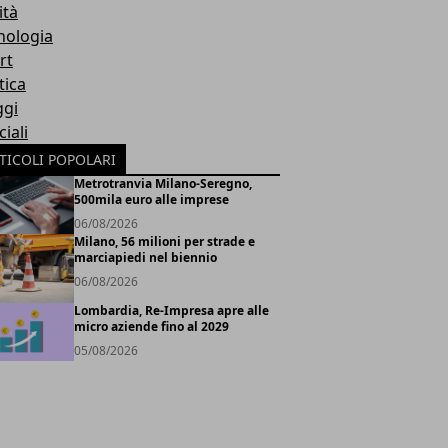
ità
nologia
rt
tica
ggi
iali
TICOLI POPOLARI
Metrotranvia Milano-Seregno,
500mila euro alle imprese
06/08/2026
Milano, 56 milioni per strade e
marciapiedi nel biennio
06/08/2026
Lombardia, Re-Impresa apre alle
micro aziende fino al 2029
05/08/2026