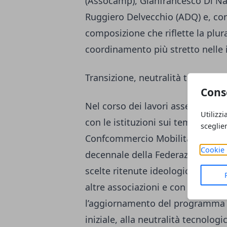
(Assocamp), Gianfrancesco Di Na
Ruggiero Delvecchio (ADQ) e, con
composizione che riflette la plu
coordinamento più stretto nelle in
Transizione, neutralità tecnolog
Cons
Nel corso dei lavori assembleari 
Utilizzi
con le istituzioni sui temi della 
sceglie
Confcommercio Mobilità ha ricord
Cookie 
decennale della Federazione, ori
scelte ritenute ideologiche in ma
altre associazioni e con le istitu
l’aggiornamento del programma di
iniziale, alla neutralità tecnolo