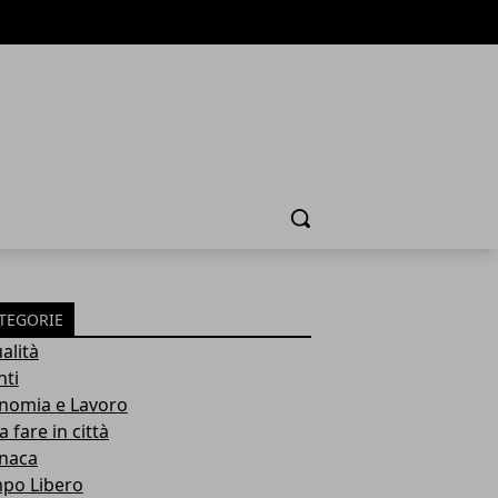
Cerca
TEGORIE
alità
nti
nomia e Lavoro
 fare in città
naca
po Libero