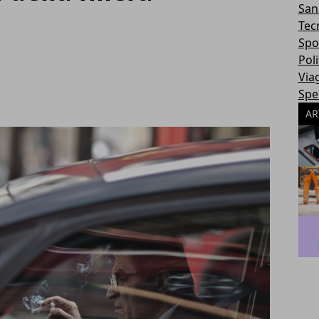
San
Tec
Spo
Poli
Via
Spec
AR