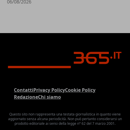
06/08/2026
Contatti
Privacy Policy
Cookie Policy
Redazione
Chi siamo
Questo sito non rappresenta una testata giornalistica in quanto viene
aggiornato senza alcuna periodicità. Non può pertanto considerarsi un
prodotto editoriale ai sensi della legge n° 62 del 7 marzo 2001.