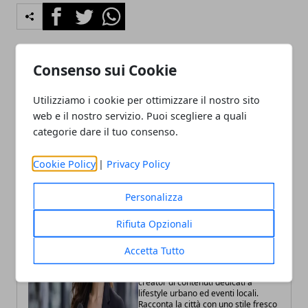
Facebook
Twitter
Whatsapp
Consenso sui Cookie
Articolo Precedente
Articolo Successivo
Utilizziamo i cookie per ottimizzare il nostro sito
Cocaina in casa a Rozzano,
Sospetto Ebola a Milano,
web e il nostro servizio. Puoi scegliere a quali
arrestato 25enne
due pazienti isolati al
Sacco
categorie dare il tuo consenso.
Cookie Policy
|
Privacy Policy
Personalizza
Rifiuta Opzionali
Fabiana Fissore
Accetta Tutto
Fabiana Fissore è web editor e
creator di contenuti dedicati a
lifestyle urbano ed eventi locali.
Racconta la città con uno stile fresco