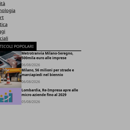
ità
nologia
rt
tica
ggi
iali
TICOLI POPOLARI
Metrotranvia Milano-Seregno,
500mila euro alle imprese
06/08/2026
Milano, 56 milioni per strade e
marciapiedi nel biennio
06/08/2026
Lombardia, Re-Impresa apre alle
micro aziende fino al 2029
05/08/2026