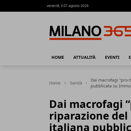
venerdì, il 07 agosto 2026
Milano 365
HOME
ATTUALITÀ
EVENTI
Dai macrofagi “pro-tu
Home
Sanità
pubblicata su Immu
Dai macrofagi “
riparazione del 
italiana pubbl