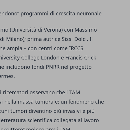
endono” programmi di crescita neuronale
cimo (Università di Verona) con Massimo
di Milano); prima autrice Sissi Dolci. Il
one ampia – con centri come IRCCS
versity College London e Francis Crick
che includono fondi PNRR nel progetto
ermes.
 ricercatori osservano che i TAM
rvi nella massa tumorale: un fenomeno che
uni tumori diventino più invasivi e più
letteratura scientifica collegata al lavoro
nterruttore” molecolare: i TAM