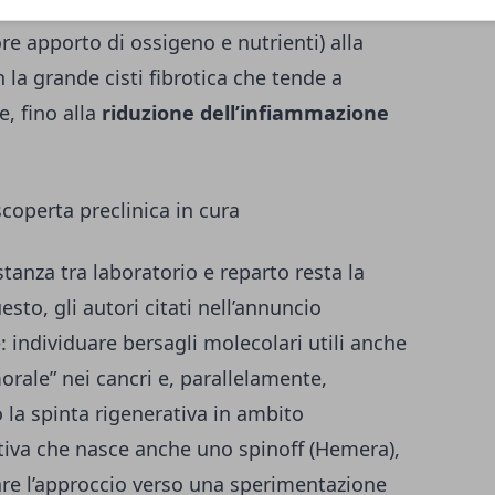
ta un effetto su più fronti, dalla
ore apporto di ossigeno e nutrienti) alla
 la grande cisti fibrotica che tende a
e, fino alla
riduzione dell’infiammazione
scoperta preclinica in cura
stanza tra laboratorio e reparto resta la
esto, gli autori citati nell’annuncio
: individuare bersagli molecolari utili anche
orale” nei cancri e, parallelamente,
o la spinta rigenerativa in ambito
tiva che nasce anche uno spinoff (Hemera),
tare l’approccio verso una sperimentazione