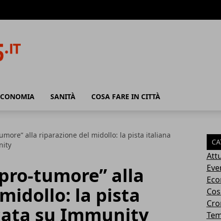
ECONOMIA
SANITÀ
COSA FARE IN CITTÀ
more” alla riparazione del midollo: la pista italiana
CA
nity
Attu
Eve
pro-tumore” alla
Eco
midollo: la pista
Cosa
Cro
icata su Immunity
Tem