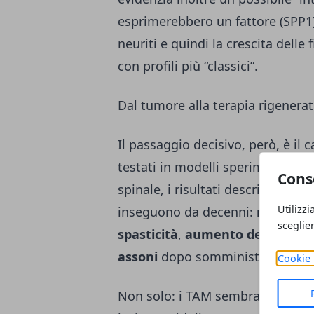
esprimerebbero un fattore (SPP1)
neuriti e quindi la crescita dell
con profili più “classici”.
Dal tumore alla terapia rigenera
Il passaggio decisivo, però, è i
testati in modelli sperimentali d
Cons
spinale, i risultati descritti sono
Utilizzi
inseguono da decenni:
miglior 
sceglie
spasticità
,
aumento della sopr
assoni
dopo somministrazioni ri
Cookie 
Non solo: i TAM sembrano agire a