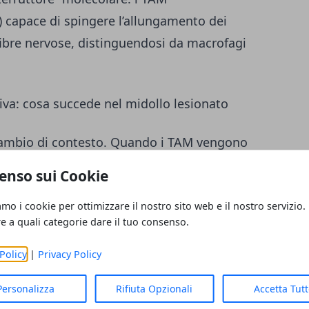
 capace di spingere l’allungamento dei
e fibre nervose, distinguendosi da macrofagi
tiva: cosa succede nel midollo lesionato
l cambio di contesto. Quando i TAM vengono
i lesione grave e completa del midollo
enso sui Cookie
 quelli che in medicina rigenerativa si
amo i cookie per ottimizzare il nostro sito web e il nostro servizio.
recupero motorio
,
riduzione della
re a quali categorie dare il tuo consenso.
avvivenza neuronale
e
ricrescita degli
petute.
Policy
|
Privacy Policy
Personalizza
Rifiuta Opzionali
Accetta Tut
nche sull’ambiente “ostile” che segue una