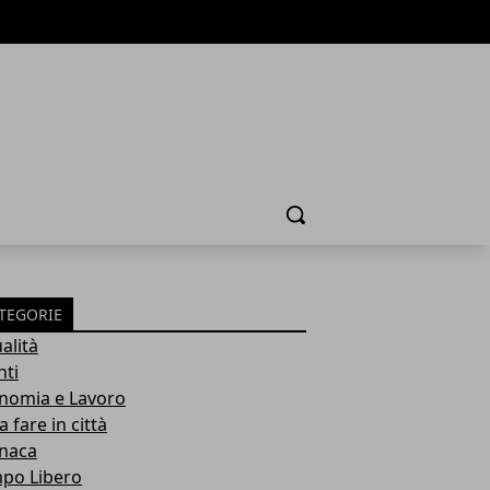
Cerca
TEGORIE
alità
nti
nomia e Lavoro
 fare in città
naca
po Libero