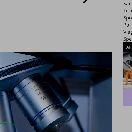
San
Tec
Spo
Poli
Via
Spec
AR