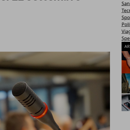
San
Tec
Spo
Poli
Via
Spec
AR