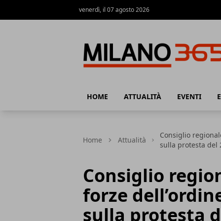
venerdì, il 07 agosto 2026
Milano 365
HOME
ATTUALITÀ
EVENTI
Consiglio regionale
Home
Attualità
sulla protesta del
Consiglio region
forze dell’ordin
sulla protesta 