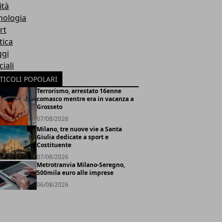
ità
nologia
rt
tica
ggi
iali
TICOLI POPOLARI
Terrorismo, arrestato 16enne
comasco mentre era in vacanza a
Grosseto
07/08/2026
Milano, tre nuove vie a Santa
Giulia dedicate a sport e
Costituente
07/08/2026
Metrotranvia Milano-Seregno,
500mila euro alle imprese
06/08/2026