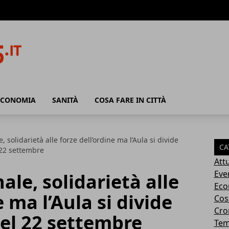
ECONOMIA
SANITÀ
COSA FARE IN CITTÀ
, solidarietà alle forze dell’ordine ma l’Aula si divide
CA
 22 settembre
Attu
Eve
ale, solidarietà alle
Eco
e ma l’Aula si divide
Cosa
Cro
del 22 settembre
Tem