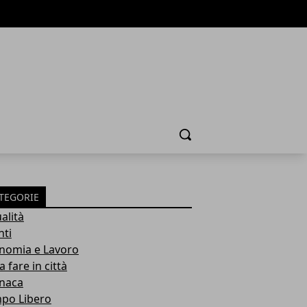
Cerca
TEGORIE
alità
nti
nomia e Lavoro
 fare in città
naca
po Libero