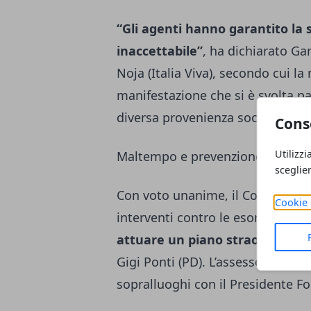
“Gli agenti hanno garantito la s
inaccettabile”
, ha dichiarato Gar
Noja (Italia Viva), secondo cui l
manifestazione che si è svolta pa
diversa provenienza sociale.
Cons
Utilizzi
Maltempo e prevenzione
sceglie
Con voto unanime, il Consiglio 
Cookie 
interventi contro le esondazioni 
attuare un piano straordinario
Gigi Ponti (PD). L’assessore Comaz
sopralluoghi con il Presidente F