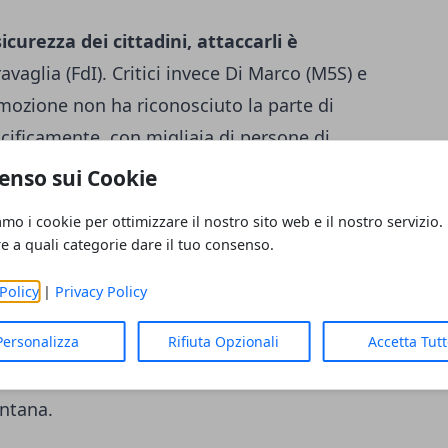
icurezza dei cittadini, attaccarli è
avaglia (FdI). Critici invece Di Marco (M5S) e
a mozione non ha riconosciuto la parte di
cificamente, con migliaia di persone di
enso sui Cookie
amo i cookie per ottimizzare il nostro sito web e il nostro servizio.
re a quali categorie dare il tuo consenso.
ha approvato una mozione per finanziare
Policy
|
Privacy Policy
del Seveso, Tarò e Certesa.
“Bisogna
Personalizza
Rifiuta Opzionali
Accetta Tut
 di prevenzione idrogeologica”
, ha ribadito
zi ha ricordato i 14 milioni già stanziati e i
ontana.