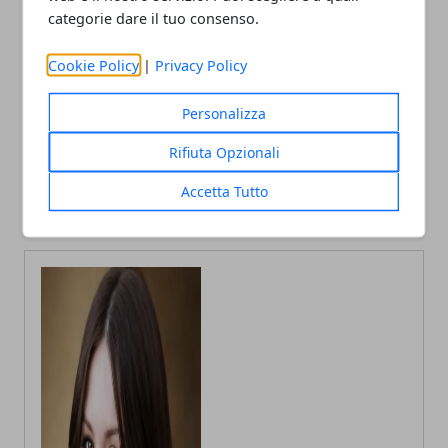
categorie dare il tuo consenso.
Facebook
Twitter
Whatsapp
Cookie Policy
|
Privacy Policy
Personalizza
Articolo Precedente
Articolo Successivo
Rifiuta Opzionali
Fuorisalone 2026: guida ai
Violenza sessuale durante
quartieri e agli eventi
le consegne, rider
Accetta Tutto
arrestato a Milano