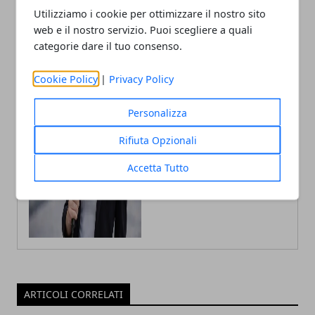
Utilizziamo i cookie per ottimizzare il nostro sito
web e il nostro servizio. Puoi scegliere a quali
categorie dare il tuo consenso.
Fabiana Fissore
Cookie Policy
|
Privacy Policy
Fabiana Fissore è web editor e
creator di contenuti dedicati a
Personalizza
lifestyle urbano ed eventi locali.
Racconta la città con uno stile fresco
Rifiuta Opzionali
e coinvolgente, a stretto contatto con
il territorio.
Accetta Tutto
ARTICOLI CORRELATI