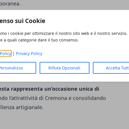
poranea.
enso sui Cookie
amo i cookie per ottimizzare il nostro sito web e il nostro servizio.
i guidate, laboratori, showcooking e
re a quali categorie dare il tuo consenso.
me salame e gin o dolci reinterpretati in
Policy
|
Privacy Policy
Mostarda” darà voce ai giovani studenti
me in Viaggio” guiderà il pubblico
Personalizza
Rifiuta Opzionali
Accetta Tut
omico nazionale.
festa rappresenta un’occasione unica di
ando l’attrattività di Cremona e consolidando
llenza artigianale.