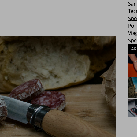
San
Tec
Spo
Poli
Via
Spec
AR