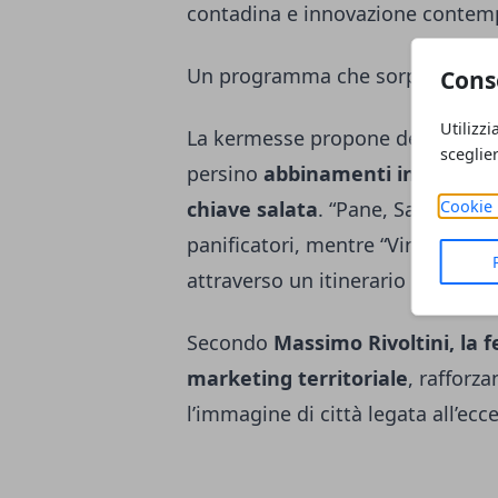
contadina e innovazione contem
Un programma che sorprende
Cons
Utilizzi
La kermesse propone degustazion
sceglie
persino
abbinamenti insoliti co
Cookie 
chiave salata
. “Pane, Salame e 
panificatori, mentre “Vino e Sala
attraverso un itinerario gastron
Secondo
Massimo Rivoltini, la 
marketing territoriale
, rafforz
l’immagine di città legata all’ecce