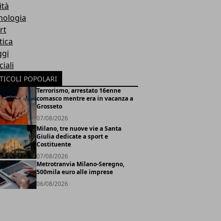
ità
nologia
rt
tica
ggi
iali
TICOLI POPOLARI
Terrorismo, arrestato 16enne
comasco mentre era in vacanza a
Grosseto
07/08/2026
Milano, tre nuove vie a Santa
Giulia dedicate a sport e
Costituente
07/08/2026
Metrotranvia Milano-Seregno,
500mila euro alle imprese
06/08/2026