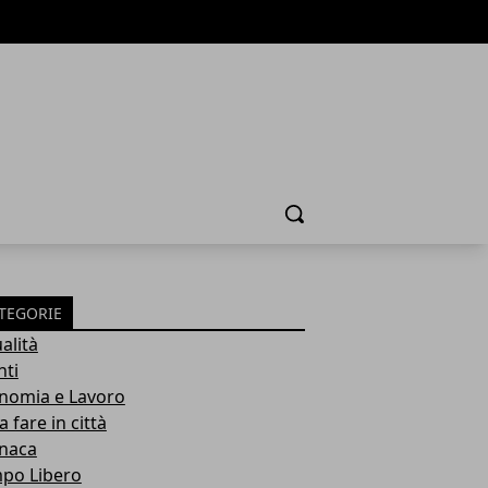
Cerca
TEGORIE
alità
nti
nomia e Lavoro
 fare in città
naca
po Libero