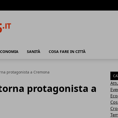
ECONOMIA
SANITÀ
COSA FARE IN CITTÀ
torna protagonista a Cremona
CA
Attu
 torna protagonista a
Eve
Eco
Cosa
Cro
Tem